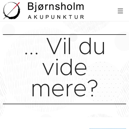
... Vil du
vide
mere?