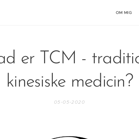
OM MIG
d er TCM - traditi
kinesiske medicin?
05-05-2020